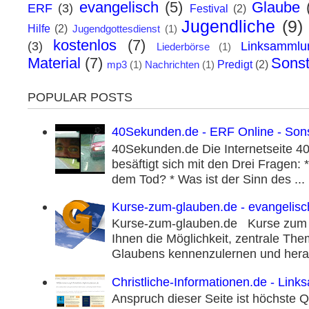
evangelisch
(5)
Glaube
ERF
(3)
Festival
(2)
Jugendliche
(9)
Hilfe
(2)
Jugendgottesdienst
(1)
kostenlos
(7)
(3)
Linksammlu
Liederbörse
(1)
Material
(7)
Sonst
Predigt
(2)
mp3
(1)
Nachrichten
(1)
POPULAR POSTS
40Sekunden.de - ERF Online - Son
40Sekunden.de Die Internetseite 
besäftigt sich mit den Drei Fragen
dem Tod? * Was ist der Sinn des ...
Kurse-zum-glauben.de - evangelisc
Kurse-zum-glauben.de Kurse zum 
Ihnen die Möglichkeit, zentrale The
Glaubens kennenzulernen und hera.
Christliche-Informationen.de - Lin
Anspruch dieser Seite ist höchste Qu