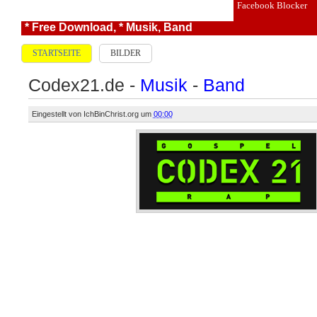
Facebook Blocker
* Free Download
,
* Musik
,
Band
STARTSEITE
BILDER
Codex21.de -
Musik
-
Band
Eingestellt von
IchBinChrist.org
um
00:00