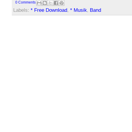
0 Comments
Labels:
* Free Download
,
* Musik
,
Band